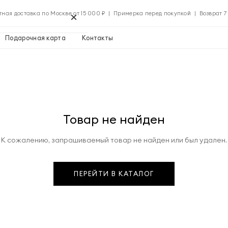
×
тная доставка по Москве от 15 000 ₽ | Примерка перед покупкой | Возврат 7
Подарочная карта
Контакты
Применить
Товар не найден
Применить
К сожалению, запрашиваемый товар не найден или был удален.
0 ₽
ПЕРЕЙТИ В КАТАЛОГ
Указать адрес
0 ₽