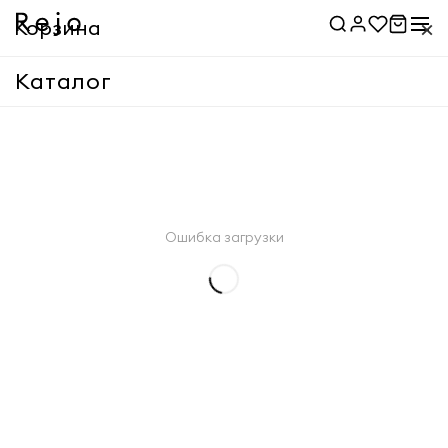
×
Корзина
Каталог
Корзина пуста
Применить
Ошибка загрузки
Применить
Товары
0 ₽
Доставка
Указать адрес
Итого
0 ₽
Оформить заказ