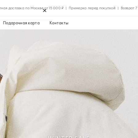
×
тная доставка по Москве от 15 000 ₽ | Примерка перед покупкой | Возврат 7
Подарочная карта
Контакты
Применить
Применить
0 ₽
Указать адрес
0 ₽