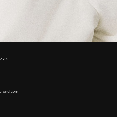
25 55
p
-brand.com