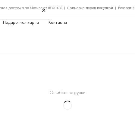
×
тная доставка по Москве от 15 000 ₽ | Примерка перед покупкой | Возврат 7
Подарочная карта
Контакты
Применить
Применить
Ошибка загрузки
0 ₽
Указать адрес
0 ₽