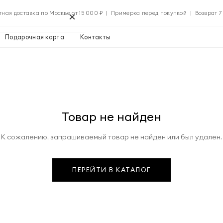
×
тная доставка по Москве от 15 000 ₽ | Примерка перед покупкой | Возврат 7
Подарочная карта
Контакты
Применить
Товар не найден
Применить
К сожалению, запрашиваемый товар не найден или был удален.
0 ₽
ПЕРЕЙТИ В КАТАЛОГ
Указать адрес
0 ₽