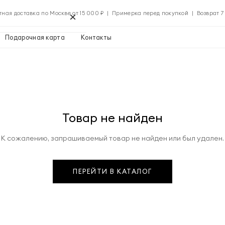
×
тная доставка по Москве от 15 000 ₽ | Примерка перед покупкой | Возврат 7
Подарочная карта
Контакты
Применить
Товар не найден
Применить
К сожалению, запрашиваемый товар не найден или был удален.
0 ₽
ПЕРЕЙТИ В КАТАЛОГ
Указать адрес
0 ₽