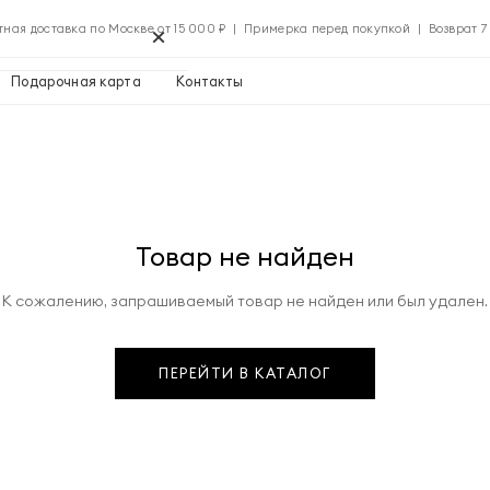
×
тная доставка по Москве от 15 000 ₽ | Примерка перед покупкой | Возврат 7
Подарочная карта
Контакты
Применить
Товар не найден
Применить
К сожалению, запрашиваемый товар не найден или был удален.
0 ₽
ПЕРЕЙТИ В КАТАЛОГ
Указать адрес
0 ₽