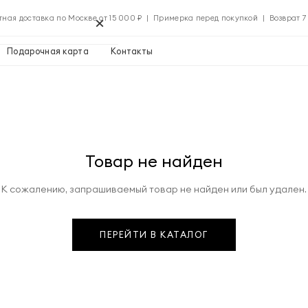
×
тная доставка по Москве от 15 000 ₽ | Примерка перед покупкой | Возврат 7
Подарочная карта
Контакты
Применить
Товар не найден
Применить
К сожалению, запрашиваемый товар не найден или был удален.
0 ₽
ПЕРЕЙТИ В КАТАЛОГ
Указать адрес
0 ₽