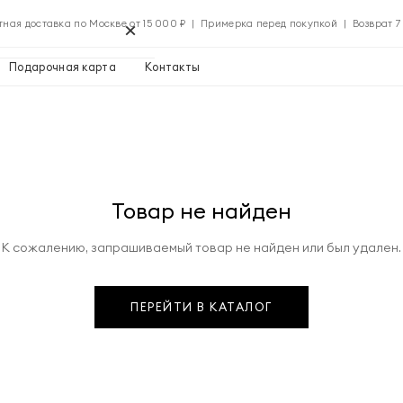
×
тная доставка по Москве от 15 000 ₽ | Примерка перед покупкой | Возврат 7
Подарочная карта
Контакты
Применить
Товар не найден
Применить
К сожалению, запрашиваемый товар не найден или был удален.
0 ₽
ПЕРЕЙТИ В КАТАЛОГ
Указать адрес
0 ₽