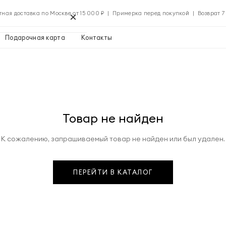
×
тная доставка по Москве от 15 000 ₽ | Примерка перед покупкой | Возврат 7
Подарочная карта
Контакты
Применить
Товар не найден
Применить
К сожалению, запрашиваемый товар не найден или был удален.
0 ₽
ПЕРЕЙТИ В КАТАЛОГ
Указать адрес
0 ₽