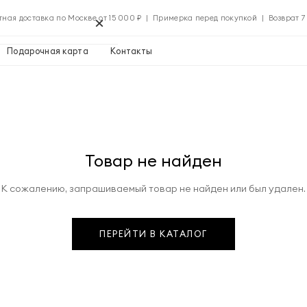
×
тная доставка по Москве от 15 000 ₽ | Примерка перед покупкой | Возврат 7
Подарочная карта
Контакты
Применить
Товар не найден
Применить
К сожалению, запрашиваемый товар не найден или был удален.
0 ₽
ПЕРЕЙТИ В КАТАЛОГ
Указать адрес
0 ₽