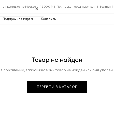
×
тная доставка по Москве от 15 000 ₽ | Примерка перед покупкой | Возврат 7
Подарочная карта
Контакты
Применить
Товар не найден
Применить
К сожалению, запрашиваемый товар не найден или был удален.
0 ₽
ПЕРЕЙТИ В КАТАЛОГ
Указать адрес
0 ₽