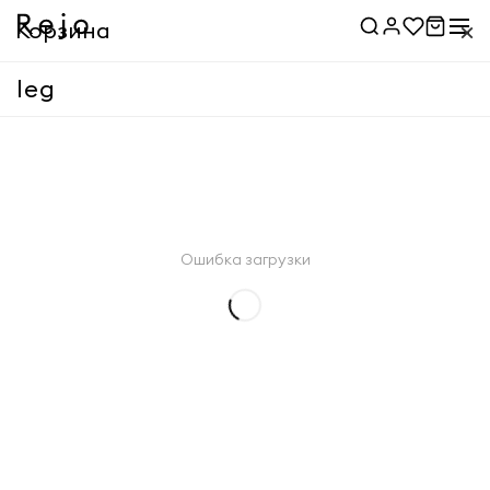
×
Корзина
leg
Корзина пуста
Применить
Ошибка загрузки
Применить
Товары
0 ₽
Доставка
Указать адрес
Итого
0 ₽
Оформить заказ