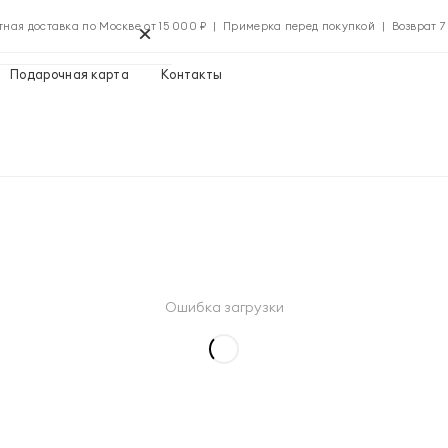
×
тная доставка по Москве от 15 000 ₽ | Примерка перед покупкой | Возврат 7
Подарочная карта
Контакты
Применить
Применить
Ошибка загрузки
0 ₽
Указать адрес
0 ₽