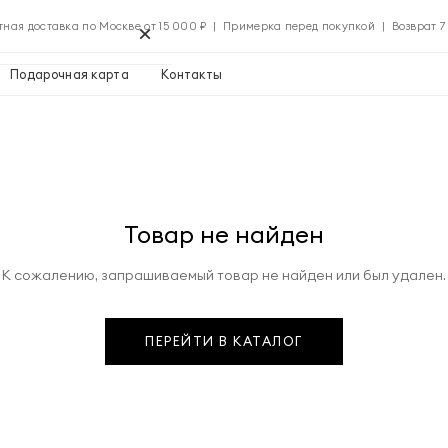
×
тная доставка по Москве от 15 000 ₽ | Примерка перед покупкой | Возврат 7
Подарочная карта
Контакты
Применить
Товар не найден
Применить
К сожалению, запрашиваемый товар не найден или был удален.
0 ₽
ПЕРЕЙТИ В КАТАЛОГ
Указать адрес
0 ₽