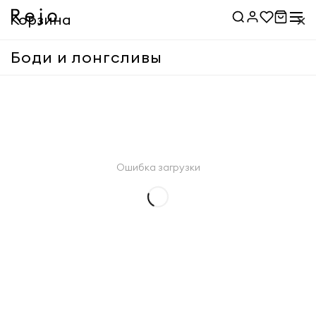
×
Корзина
Боди и лонгсливы
Корзина пуста
Применить
Ошибка загрузки
Применить
Товары
0 ₽
Доставка
Указать адрес
Итого
0 ₽
Оформить заказ